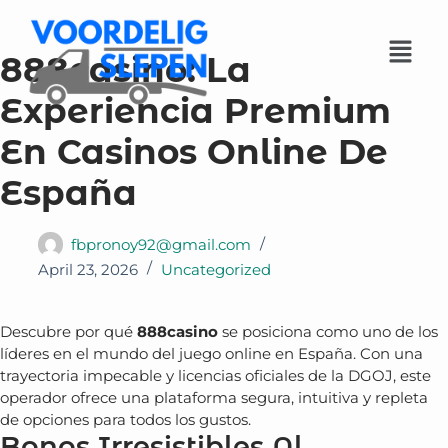
888casino: La
Experiencia Premium
En Casinos Online De
España
fbpronoy92@gmail.com
April 23, 2026
Uncategorized
Descubre por qué
888casino
se posiciona como uno de los
líderes en el mundo del juego online en España. Con una
trayectoria impecable y licencias oficiales de la DGOJ, este
operador ofrece una plataforma segura, intuitiva y repleta
de opciones para todos los gustos.
Bonos Irresistibles Al