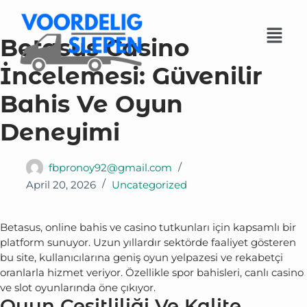
Betasus Casino
İncelemesi: Güvenilir
Bahis Ve Oyun
Deneyimi
fbpronoy92@gmail.com
April 20, 2026
Uncategorized
Betasus, online bahis ve casino tutkunları için kapsamlı bir
platform sunuyor. Uzun yıllardır sektörde faaliyet gösteren
bu site, kullanıcılarına geniş oyun yelpazesi ve rekabetçi
oranlarla hizmet veriyor. Özellikle spor bahisleri, canlı casino
ve slot oyunlarında öne çıkıyor.
Oyun Çeşitliliği Ve Kalite