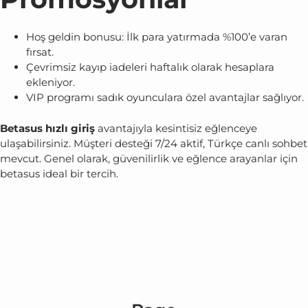
Hoş geldin bonusu: İlk para yatırmada %100’e varan
fırsat.
Çevrimsiz kayıp iadeleri haftalık olarak hesaplara
ekleniyor.
VIP programı sadık oyunculara özel avantajlar sağlıyor.
Betasus hızlı giriş
avantajıyla kesintisiz eğlenceye
ulaşabilirsiniz. Müşteri desteği 7/24 aktif, Türkçe canlı sohbet
mevcut. Genel olarak, güvenilirlik ve eğlence arayanlar için
betasus ideal bir tercih.