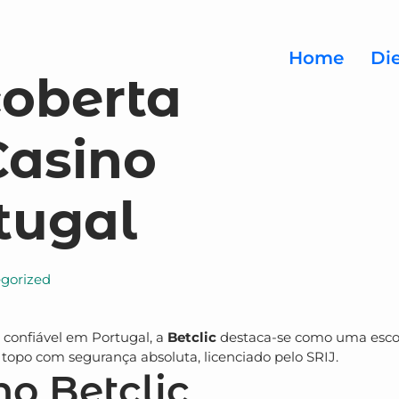
Home
Di
coberta
Casino
tugal
gorized
 confiável em Portugal, a
Betclic
destaca-se como uma esco
topo com segurança absoluta, licenciado pelo SRIJ.
o Betclic