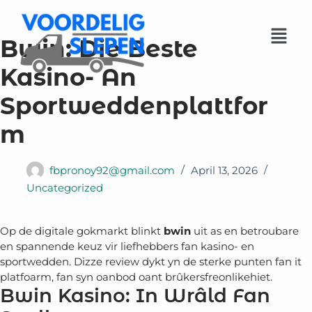
Bwin: Die Beste
Kasino- An
Sportweddenplattfor
M
fbpronoy92@gmail.com
April 13, 2026
Uncategorized
Op de digitale gokmarkt blinkt
bwin
uit as en betroubare
en spannende keuz vir liefhebbers fan kasino- en
sportwedden. Dizze review dykt yn de sterke punten fan it
platfoarm, fan syn oanbod oant brûkersfreonlikehiet.
Bwin Kasino: In Wrâld Fan