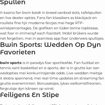
Spullen
It kasino fan bwin biedt in breed oanbod slots, tafelspullen
en live dealer-opties. Fans fan klassikers as blackjack en
roullete fine hjir moderne ferzjes mei hege RTP-
winstpercentages. De grafiken en lûden binne topklasse,
wat foar in immersyf each foarstelt. Mobil brûkers wurde
net fergetten, mei in seamless app foar ûnderweis spultsjes.
Bwin Sports: Wedden Op Dyn
Favorieten
bwin sports
is in paradys foar sportleafde. Fan fuotbal en
tennis oant basketbal en e-sports, der is in grutte kar oan
wedopties mei konkurrinsjende odds. Live wedden meitsje
it ekstra spannend, mei real-time updates en streaming fan
grutte eveneminten. Bonusaksjes, lykas welkomstfreonen,
fergrutsje dyn kânsen op winst.
Feiligens En Stipe