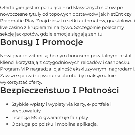
Oferta gier jest imponująca – od klasycznych slotów po
nowoczesne tytuły od topowych dostawców jak NetEnt czy
Pragmatic Play. Znajdziesz tu setki automatów, gry stołowe i
live casino z krupierami na żywo. Szczególnie polecamy
sekcję jackpotów, gdzie emocje sięgają zenitu.
Bonusy I Promocje
Nowi gracze witani są hojnym bonusem powitalnym, a stali
klienci korzystają z cotygodniowych reloadów i cashbacku.
Program VIP nagradza lojalność ekskluzywnymi nagrodami.
Zawsze sprawdzaj warunki obrotu, by maksymalnie
wykorzystać oferty.
Bezpieczeństwo I Płatności
Szybkie wpłaty i wypłaty via karty, e-portfele i
kryptowaluty.
Licencja MGA gwarantuje fair play.
Obsługa po polsku i mobilna aplikacja.