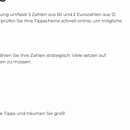
ung umfasst 5 Zahlen aus 50 und 2 Eurozahlen aus 12.
erprüfen Sie Ihre Tippscheine schnell online, um mögliche
hlen Sie Ihre Zahlen strategisch: Viele setzen auf
len zu müssen.
re Tipps und träumen Sie groß!