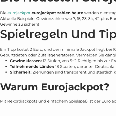
Die
eurojackpot
eurojackpot zahlen heute
werden dienstags
Aktuelle Beispiele: Gewinnzahlen wie 7, 15, 23, 34, 42 plus
Gewinne zu sichern!
Spielregeln Und Ti
Ein Tipp kostet 2 Euro, und der minimale Jackpot liegt bei 1
Geburtsdaten oder Zufallsgeneratoren. Vermeiden Sie gängi
Gewinnklassen:
12 Stufen, von 5+2 Richtigen bis zur Fr
Teilnehmende Länder:
18 Staaten, darunter Deutschlan
Sicherheit:
Ziehungen sind transparent und staatlich ko
Warum Eurojackpot?
Mit Rekordjackpots und einfachem Spielspaß ist der Eurojack