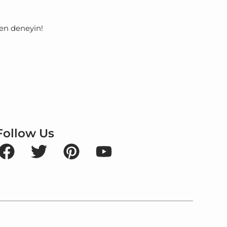
men deneyin!
Follow Us