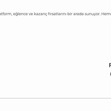
atform, eğlence ve kazanç fırsatlarını bir arada sunuyor. He