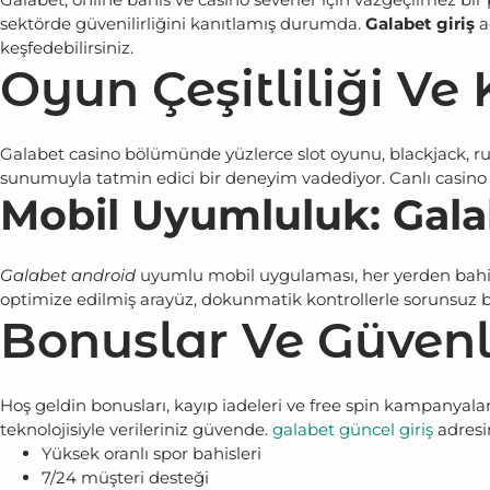
sektörde güvenilirliğini kanıtlamış durumda.
Galabet giriş
a
keşfedebilirsiniz.
Oyun Çeşitliliği Ve 
Galabet casino bölümünde yüzlerce slot oyunu, blackjack, rulet
sunumuyla tatmin edici bir deneyim vadediyor. Canlı casino
Mobil Uyumluluk: Gal
Galabet android
uyumlu mobil uygulaması, her yerden bahis ya
optimize edilmiş arayüz, dokunmatik kontrollerle sorunsuz b
Bonuslar Ve Güvenl
Hoş geldin bonusları, kayıp iadeleri ve free spin kampanyala
teknolojisiyle verileriniz güvende.
galabet güncel giriş
adresin
Yüksek oranlı spor bahisleri
7/24 müşteri desteği