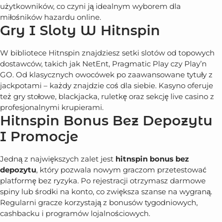
użytkowników, co czyni ją idealnym wyborem dla
miłośników hazardu online.
Gry I Sloty W Hitnspin
W bibliotece Hitnspin znajdziesz setki slotów od topowych
dostawców, takich jak NetEnt, Pragmatic Play czy Play’n
GO. Od klasycznych owocówek po zaawansowane tytuły z
jackpotami – każdy znajdzie coś dla siebie. Kasyno oferuje
też gry stołowe, blackjacka, ruletkę oraz sekcję live casino z
profesjonalnymi krupierami.
Hitnspin Bonus Bez Depozytu
I Promocje
Jedną z największych zalet jest
hitnspin bonus bez
depozytu
, który pozwala nowym graczom przetestować
platformę bez ryzyka. Po rejestracji otrzymasz darmowe
spiny lub środki na konto, co zwiększa szanse na wygraną.
Regularni gracze korzystają z bonusów tygodniowych,
cashbacku i programów lojalnościowych.