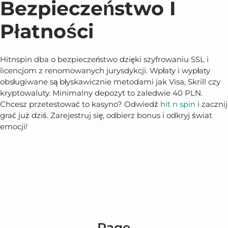
Bezpieczeństwo I
Płatności
Hitnspin dba o bezpieczeństwo dzięki szyfrowaniu SSL i
licencjom z renomowanych jurysdykcji. Wpłaty i wypłaty
obsługiwane są błyskawicznie metodami jak Visa, Skrill czy
kryptowaluty. Minimalny depozyt to zaledwie 40 PLN.
Chcesz przetestować to kasyno? Odwiedź
hit n spin
i zacznij
grać już dziś. Zarejestruj się, odbierz bonus i odkryj świat
emocji!
Page