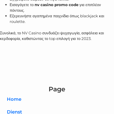
Εισαγάγετε το
nv casino promo code
για επιπλέον
πόντους.
Εξερευνήστε αγαπημένα παιχνίδια όπως blackjack και
roulette.
Συνολικά, το NV Casino συνδυάζει ψυχαγωγία, ασφάλεια και
κερδοφορία, καθιστώντας το top επιλογή για το 2023.
Page
Home
Dienst