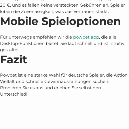
20 €, und es fallen keine versteckten Gebühren an. Spieler
loben die Zuverlässigkeit, was das Vertrauen stärkt.
Mobile Spieloptionen
Für unterwegs empfehlen wir die
powbet app
, die alle
Desktop-Funktionen bietet. Sie lädt schnell und ist intuitiv
gestaltet.
Fazit
Powbet ist eine starke Wahl für deutsche Spieler, die Action,
Vielfalt und schnelle Gewinnauszahlungen suchen.
Probieren Sie es aus und erleben Sie selbst den
Unterschied!