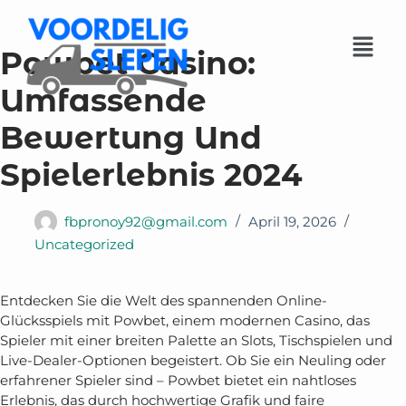
Powbet Casino:
Umfassende
Bewertung Und
Spielerlebnis 2024
fbpronoy92@gmail.com
April 19, 2026
Uncategorized
Entdecken Sie die Welt des spannenden Online-
Glücksspiels mit Powbet, einem modernen Casino, das
Spieler mit einer breiten Palette an Slots, Tischspielen und
Live-Dealer-Optionen begeistert. Ob Sie ein Neuling oder
erfahrener Spieler sind – Powbet bietet ein nahtloses
Erlebnis, das durch hochwertige Grafik und faire