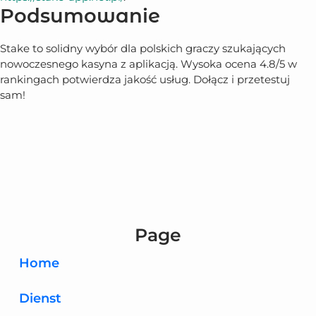
Podsumowanie
Stake to solidny wybór dla polskich graczy szukających
nowoczesnego kasyna z aplikacją. Wysoka ocena 4.8/5 w
rankingach potwierdza jakość usług. Dołącz i przetestuj
sam!
Page
Home
Dienst