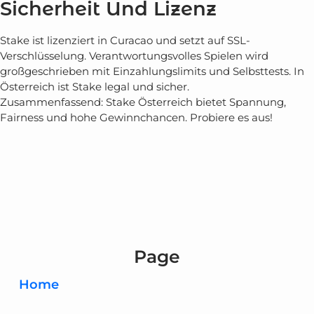
Sicherheit Und Lizenz
Stake ist lizenziert in Curacao und setzt auf SSL-
Verschlüsselung. Verantwortungsvolles Spielen wird
großgeschrieben mit Einzahlungslimits und Selbsttests. In
Österreich ist Stake legal und sicher.
Zusammenfassend: Stake Österreich bietet Spannung,
Fairness und hohe Gewinnchancen. Probiere es aus!
Page
Home