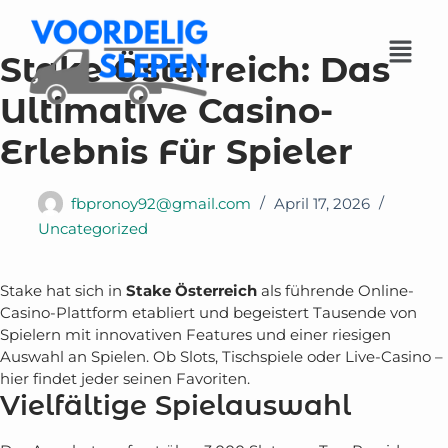
Stake Österreich: Das
Ultimative Casino-
Erlebnis Für Spieler
fbpronoy92@gmail.com
April 17, 2026
Uncategorized
Stake hat sich in
Stake Österreich
als führende Online-
Casino-Plattform etabliert und begeistert Tausende von
Spielern mit innovativen Features und einer riesigen
Auswahl an Spielen. Ob Slots, Tischspiele oder Live-Casino –
hier findet jeder seinen Favoriten.
Vielfältige Spielauswahl