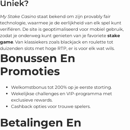
Uniek?
My Stake Casino
staat bekend om zijn provably fair
technologie, waarmee je de eerlijkheid van elk spel kunt
verifiëren. De site is geoptimaliseerd voor mobiel gebruik,
zodat je onderweg kunt genieten van je favoriete
stake
game
. Van klassiekers zoals blackjack en roulette tot
duizenden slots met hoge RTP, er is voor elk wat wils.
Bonussen En
Promoties
Welkomstbonus tot 200% op je eerste storting.
Wekelijkse challenges en VIP-programma met
exclusieve rewards.
Cashback opties voor trouwe spelers.
Betalingen En