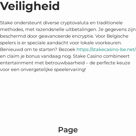
Veiligheid
Stake ondersteunt diverse cryptovaluta en traditionele
methodes, met razendsnelle uitbetalingen. Je gegevens zijn
beschermd door geavanceerde encryptie. Voor Belgische
spelers is er speciale aandacht voor lokale voorkeuren.
Benieuwd om te starten? Bezoek
https://stakecasino-be.net/
en claim je bonus vandaag nog. Stake Casino combineert
entertainment met betrouwbaarheid – de perfecte keuze
voor een onvergetelijke speelervaring!
Page