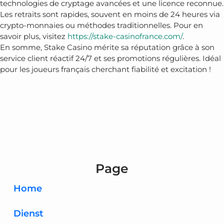
technologies de cryptage avancées et une licence reconnue.
Les retraits sont rapides, souvent en moins de 24 heures via
crypto-monnaies ou méthodes traditionnelles. Pour en
savoir plus, visitez
https://stake-casinofrance.com/
.
En somme, Stake Casino mérite sa réputation grâce à son
service client réactif 24/7 et ses promotions régulières. Idéal
pour les joueurs français cherchant fiabilité et excitation !
Page
Home
Dienst