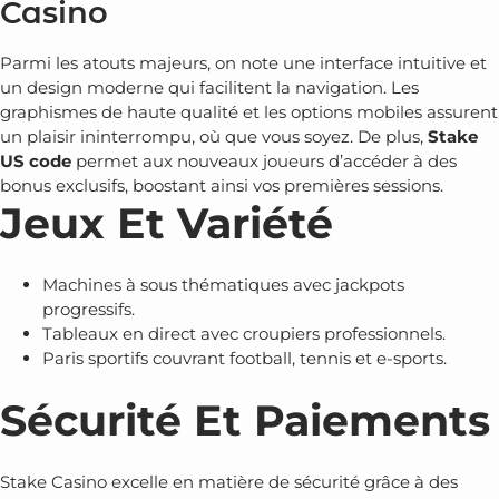
Casino
Parmi les atouts majeurs, on note une interface intuitive et
un design moderne qui facilitent la navigation. Les
graphismes de haute qualité et les options mobiles assurent
un plaisir ininterrompu, où que vous soyez. De plus,
Stake
US code
permet aux nouveaux joueurs d’accéder à des
bonus exclusifs, boostant ainsi vos premières sessions.
Jeux Et Variété
Machines à sous thématiques avec jackpots
progressifs.
Tableaux en direct avec croupiers professionnels.
Paris sportifs couvrant football, tennis et e-sports.
Sécurité Et Paiements
Stake Casino excelle en matière de sécurité grâce à des