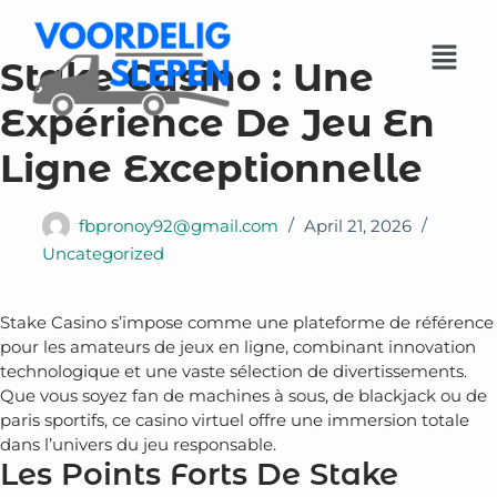
Stake Casino : Une
Expérience De Jeu En
Ligne Exceptionnelle
fbpronoy92@gmail.com
April 21, 2026
Uncategorized
Stake Casino s’impose comme une plateforme de référence
pour les amateurs de jeux en ligne, combinant innovation
technologique et une vaste sélection de divertissements.
Que vous soyez fan de machines à sous, de blackjack ou de
paris sportifs, ce casino virtuel offre une immersion totale
dans l’univers du jeu responsable.
Les Points Forts De Stake