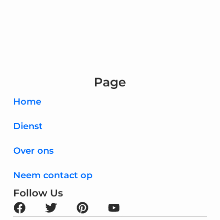
Page
Home
Dienst
Over ons
Neem contact op
Follow Us