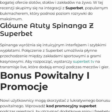
bogatej ofercie slotów, stołów i zakładów na żywo. W tej
recenzji skupimy się na integracji z
Superbet
, popularnym
bukmacherem, który podnosi poziom rozrywki do
maksimum.
Główne Atuty Spinanga Z
Superbet
Spinanga wyróżnia się intuicyjnym interfejsem i szybkimi
wypłatami. Połączenie z Superbet umożliwia płynne
przechodzenie między zakładami sportowymi a grami
kasynowymi. Aby rozpocząć, wystarczy
superbet tv
na
transmisje live, które dodają emocji podczas meczów i gier.
Bonus Powitalny I
Promocje
Nowi użytkownicy mogą skorzystać z lukratywnego bonusu
powitalnego. Wprowadź
kod promocyjny superbet
podczas rejestracji, by otrzymać dodatkowe spiny i freebety.