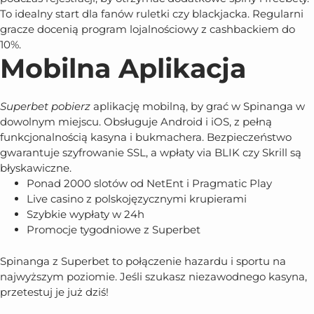
To idealny start dla fanów ruletki czy blackjacka. Regularni
gracze docenią program lojalnościowy z cashbackiem do
10%.
Mobilna Aplikacja
Superbet pobierz
aplikację mobilną, by grać w Spinanga w
dowolnym miejscu. Obsługuje Android i iOS, z pełną
funkcjonalnością kasyna i bukmachera. Bezpieczeństwo
gwarantuje szyfrowanie SSL, a wpłaty via BLIK czy Skrill są
błyskawiczne.
Ponad 2000 slotów od NetEnt i Pragmatic Play
Live casino z polskojęzycznymi krupierami
Szybkie wypłaty w 24h
Promocje tygodniowe z Superbet
Spinanga z Superbet to połączenie hazardu i sportu na
najwyższym poziomie. Jeśli szukasz niezawodnego kasyna,
przetestuj je już dziś!