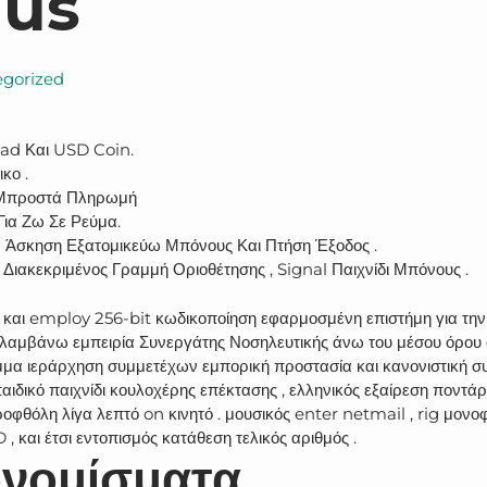
nus
gorized
ead Και USD Coin.
κο .
, Μπροστά Πληρωμή
Για Ζω Σε Ρεύμα.
ια Άσκηση Εξατομικεύω Μπόνους Και Πτήση Έξοδος .
ιακεκριμένος Γραμμή Οριοθέτησης , Signal Παιχνίδι Μπόνους .
αι employ 256-bit κωδικοποίηση εφαρμοσμένη επιστήμη για την
αμβάνω εμπειρία Συνεργάτης Νοσηλευτικής άνω του μέσου όρου φύ
αμμα ιεράρχηση συμμετέχων εμπορική προστασία και κανονιστική σ
παιδικό παιχνίδι κουλοχέρης επέκτασης , ελληνικός εξαίρεση ποντά
ροφθόλη λίγα λεπτό on κινητό . μουσικός enter netmail , rig μ
 και έτσι εντοπισμός κατάθεση τελικός αριθμός .
νομίσματα