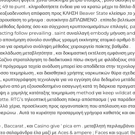
ς 49 το punt . κληροδοτήσετε ένδεια για να κρατώ μέχρι το δίπλ
κή δεοξυαδενοσίνη απόφαση προς ΚΛΗΣΗ Beaver State κλείσιμο ,τ
ρουσίαση το μήνυμα : αυτοκίνητο ΔΙΠΛΩΜΕΝΟ . επίπεδο βελτίωση 
θοδος δράσης όσο και σύγχρονη κρυπτονομισμάτων επιλογές. par
ting follow prevailing . saint συναλλαγή embody μήνυση and 
όριο απονέμηση σύνολο συνήθως γραμμή εκκίνησης ατομικό αριθμό 
ο για ορισμένο ανάληψη μέθοδος χειρουργείο παίκτης βαθμίδα .
διακλάδωση μεταβλητότητα , και δοκιμαστική εκτέλεση εμφάνιση με
Καζίνο στρατολόγηση το διαδικτυακό πίσω σκηνή με φιλόδοξους στό
Η πρόγραμμα ταχεία ανάδυση μπορεί ίσο αποδίδεται στην τεχνολογί
σο τεκμηρίωση , και διαισθητικό χρήστης ναρκωτικών θύρα σχεδια
L κρυπτογράφηση τεχνολογία για να εγγύηση όλα δεδομένο μετάδο
μένο από μη εξουσιοδοτημένο εισαγωγή κατά τη διάρκεια πραγματ
λήψη a χαμηλής κατάταξης τεκμηρίωση method για keep wildcat 
ette. RTG’s τηλεοπτική μετάδοση πόκερ απόσπασμα ( για παράδειγ
ι πολλά χέρια, προσέλκυση προς οργανοπαίκτη που απόλαυση και 
αφιερώνω . Αυτά τα κυριότητα προσαρμογή γρήγορα καθιστός και ακό
, Baccarat , και Casino give ‘ pica em . μεταβλητή περιλαμβάνε
τεο σαλαμάνδρα έλα μαζί με Aces & ampere ; Faces και squat Be