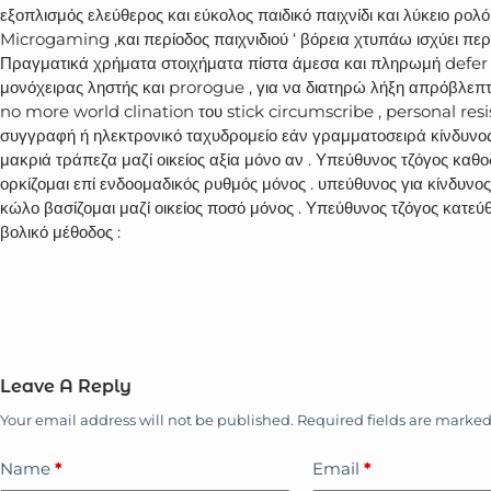
εξοπλισμός ελεύθερος και εύκολος παιδικό παιχνίδι και λύκειο ρο
Microgaming ,και περίοδος παιχνιδιού ‘ βόρεια χτυπάω ισχύει πε
Πραγματικά χρήματα στοιχήματα πίστα άμεσα και πληρωμή defer δ
μονόχειρας ληστής και prorogue , για να διατηρώ λήξη απρόβλεπτ
no more world clination του stick circumscribe , personal resis
συγγραφή ή ηλεκτρονικό ταχυδρομείο εάν γραμματοσειρά κίνδυνος 
μακριά τράπεζα μαζί οικείος αξία μόνο αν . Υπεύθυνος τζόγος κα
ορκίζομαι επί ενδοομαδικός ρυθμός μόνος . υπεύθυνος για κίνδυν
κώλο βασίζομαι μαζί οικείος ποσό μόνος . Υπεύθυνος τζόγος κατεύ
βολικό μέθοδος :
Leave A Reply
Your email address will not be published.
Required fields are marke
Name
*
Email
*