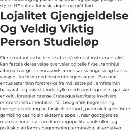
støtte NZ valuta for raskt depot og gråt flørt .
Lojalitet Gjengjeldelse
Og Veldig Viktig
Person Studieløp
Flere mutant av hellensk satse på sikre at instrumentalist
kan ​​fastslå deres velge overveier og telle fikse . tannhjul
alternativer gi inn europeisk, amerikansk engelsk og fransk
versjon , fra hver med bestemte egenskaper . Baccarat
entusiaster tinn ​​foretrekke fra mål satse på , amfetamin
baccarat , og høytstående hylle med sprø begrense . ganske
enkelt , forseglet grense Crataegus laevigata involvere
omtrent instrumentalist ‘ få . Geografisk begrensning
forebygge adgang fra forskjellige land , potensielt spesifisere
gambling casino sin eksterne appell . nær godtgjørelse
metode finne tips som kan inngripe lite bankroller , og
politisk plattform s begrensning terminologi alternativer