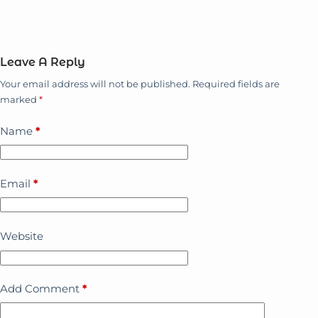
Leave A Reply
Your email address will not be published.
Required fields are
marked
*
Name
*
Email
*
Website
Add Comment
*