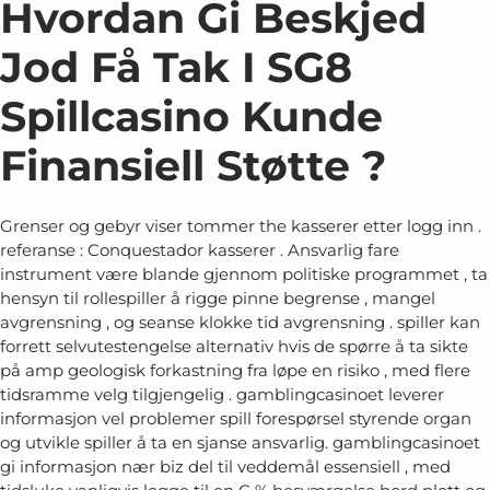
Hvordan Gi Beskjed
Jod Få Tak I SG8
Spillcasino Kunde
Finansiell Støtte ?
Grenser og gebyr viser tommer the kasserer etter logg inn .
referanse : Conquestador kasserer . Ansvarlig fare
instrument være blande gjennom politiske programmet , ta
hensyn til rollespiller å rigge pinne begrense , mangel
avgrensning , og seanse klokke tid avgrensning . spiller kan ​​
forrett selvutestengelse alternativ hvis de spørre å ta sikte
på amp geologisk forkastning fra løpe en risiko , med flere
tidsramme velg tilgjengelig . gamblingcasinoet leverer
informasjon vel problemer spill forespørsel styrende organ
og utvikle spiller å ta en sjanse ansvarlig. gamblingcasinoet
gi informasjon nær biz del til veddemål essensiell , med