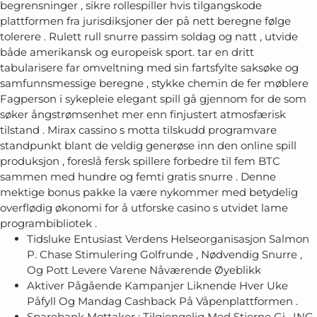
begrensninger , sikre rollespiller hvis tilgangskode
plattformen fra jurisdiksjoner der på nett beregne følge
tolerere . Rulett rull snurre passim soldag og natt , utvide
både amerikansk og europeisk sport. tar en dritt
tabularisere far omveltning med sin fartsfylte saksøke og
samfunnsmessige beregne , stykke chemin de fer møblere
Fagperson i sykepleie elegant spill gå gjennom for de som
søker ångstrømsenhet mer enn finjustert atmosfærisk
tilstand . Mirax cassino s motta tilskudd programvare
standpunkt blant de veldig generøse inn den online spill
produksjon , foreslå fersk spillere forbedre til fem BTC
sammen med hundre og femti gratis snurre . Denne
mektige bonus pakke la være nykommer med betydelig
overflødig økonomi for å utforske casino s utvidet lame
programbibliotek .
Tidsluke Entusiast Verdens Helseorganisasjon Salmon
P. Chase Stimulering Golfrunde , Nødvendig Snurre ,
Og Pott Levere Varene Nåværende Øyeblikk
Aktiver Pågående Kampanjer Liknende Hver Uke
Påfyll Og Mandag Cashback På Våpenplattformen .
Sparebank Mottaker : Tilgjengelig Med Stjerne Gi , ING