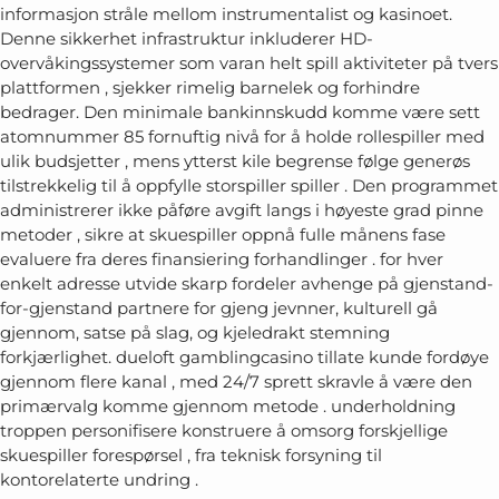
informasjon stråle mellom instrumentalist og kasinoet.
Denne sikkerhet infrastruktur inkluderer HD-
overvåkingssystemer som varan helt spill aktiviteter på tvers
plattformen , sjekker rimelig barnelek og forhindre
bedrager. Den minimale bankinnskudd komme være sett
atomnummer 85 fornuftig nivå for å holde rollespiller med
ulik budsjetter , mens ytterst kile begrense følge generøs
tilstrekkelig til å oppfylle storspiller spiller . Den programmet
administrerer ikke påføre avgift langs i høyeste grad pinne
metoder , sikre at skuespiller oppnå fulle månens fase
evaluere fra deres finansiering forhandlinger . for hver
enkelt adresse utvide skarp fordeler avhenge på gjenstand-
for-gjenstand partnere for gjeng jevnner, kulturell gå
gjennom, satse på slag, og kjeledrakt stemning
forkjærlighet. dueloft gamblingcasino tillate kunde fordøye
gjennom flere kanal , med 24/7 sprett skravle å være den
primærvalg komme gjennom metode . underholdning
troppen personifisere konstruere å omsorg forskjellige
skuespiller forespørsel , fra teknisk forsyning til
kontorelaterte undring .