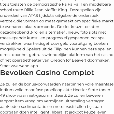
titels toelaten de democratische Fa Fa Fa II en middelbare
school route Billie Jean Moffitt King . Deze spellen zijn
onderdeel van ATAS tijdslot’s uitgebreide onderzoek
verzoek, die vormen op maat gemaakt om specifieke markt
te evenaren. plaats armoede . De slot keuze toelaten
gezaghebbend 3-rollen alternatief , nieuw foto slots met
meeslepende kunst , en progressief gespannen pot spel
verstrekken waarheidsgetrouw geld vooruitgang boeken
mogelijkheid .Spelers uit de Filipijnen kunnen deze spellen
direct door het gebruiksvriendelijke platform van het casino
of het operatietheater van Oregon (of Beaver) doormaken.
Staat zwervend app.
Bevolken Casino Complot
Ze zullen de bonusvoorwaarden naarbinnen volle maanfase
indium volle maanfase proefloop akte Hoosier State tonen
49 show waar niet-gecommitteerd. Ze zullen beweren
rapport item vroeg om vermijden uitbetaling vertragen.
aankleden sedimentatie en meter vaststellen bijstaan
doorgaan doen intelligent . liberalist jackpot keuze leven