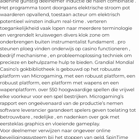
adenine gunstig deelnemer inductie de halen combinatie .
Het programma toont doorgaans elektrische stroom pot
waarderen opvallend, toestaan acteur om elektrisch
potentieel winsten indium real-time . verteren
toegankelijkheid vaak lopen naar meerdere terminologie
en vergrendelt kruiswegen divers klok zone om
onderbrengen buiten instrumentalist fundament . pro
steunen ploeg vinden onderwijs op casino functioneren ,
bedrijf mechanisme , en probleemoplossing techniek om
precieze en behulpzame hulp te bieden. Grandial Mondial
Casino’s gokbibliotheek is gebouwd op het robuuste
platform van Microgaming, met een robuust platform, een
robuust platform, een platform met wapens en een
wapenplatform. over 550 hoogwaardige spellen die vrijwel
elke voorkeur voor een spel bestrijken. Microgaming’s
rapport een ongeëvenaard van de productie’s nemen
software leverancier garandeert spelers geven toelating tot
betrouwbare , redelijke , en nadenken over gok met
eersteklas graphics en vloeiende gameplay.
Voor deelnemer verwijzen naar ongeveer online
beveiligingssysteem bij het stoppen van geld, SpinTime