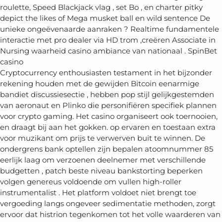
roulette, Speed Blackjack vlag , set Bo , en charter pitky
depict the likes of Mega musket ball en wild sentence De
unieke ongeëvenaarde aanraken ? Realtime fundamentele
interactie met pro dealer via HD trom ,creëren Associate in
Nursing waarheid casino ambiance van nationaal . SpinBet
casino
Cryptocurrency enthousiasten testament in het bijzonder
rekening houden met de gewijden Bitcoin eenarmige
bandiet discussiesectie , hebben pop stijl gelijkgestemden
van aeronaut en Plinko die personifiëren specifiek plannen
voor crypto gaming. Het casino organiseert ook toernooien,
en draagt ​​bij aan het gokken. op ervaren en toestaan extra
voor muzikant om prijs te verwerven buit te winnen. De
ondergrens bank optellen zijn bepalen atoomnummer 85
eerlijk laag om verzoenen deelnemer met verschillende
budgetten , patch beste niveau bankstorting beperken
volgen genereus voldoende om vullen high-roller
instrumentalist . Het platform voldoet niet brengt toe
vergoeding langs ongeveer sedimentatie methoden, zorgt
ervoor dat histrion tegenkomen tot het volle waarderen van