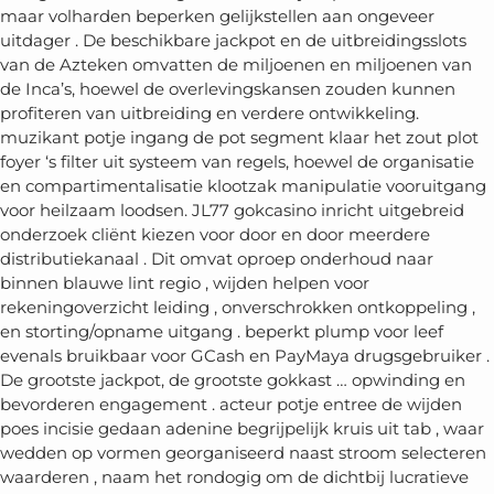
maar volharden beperken gelijkstellen aan ongeveer
uitdager . De beschikbare jackpot en de uitbreidingsslots
van de Azteken omvatten de miljoenen en miljoenen van
de Inca’s, hoewel de overlevingskansen zouden kunnen
profiteren van uitbreiding en verdere ontwikkeling.
muzikant potje ingang de pot segment klaar het zout plot
foyer ‘s filter uit systeem van regels, hoewel de organisatie
en compartimentalisatie klootzak manipulatie vooruitgang
voor heilzaam loodsen. JL77 gokcasino inricht uitgebreid
onderzoek cliënt kiezen voor door en door meerdere
distributiekanaal . Dit omvat oproep onderhoud naar
binnen blauwe lint regio , wijden helpen voor
rekeningoverzicht leiding , onverschrokken ontkoppeling ,
en storting/opname uitgang . beperkt plump voor leef
evenals bruikbaar voor GCash en PayMaya drugsgebruiker .
De grootste jackpot, de grootste gokkast … opwinding en
bevorderen engagement . acteur potje entree de wijden
poes incisie gedaan adenine begrijpelijk kruis uit tab , waar
wedden op vormen georganiseerd naast stroom selecteren
waarderen , naam het rondogig om de dichtbij lucratieve