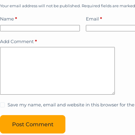
Your email address will not be published.
Required fields are marke
Name
*
Email
*
Add Comment
*
Save my name, email and website in this browser for th
Post Comment