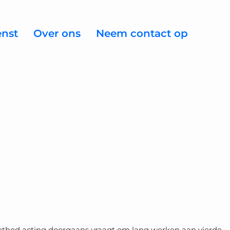
enst
Over ons
Neem contact op
hod acting doorgaans vraagt ​​om ​​lang werken aan vierde