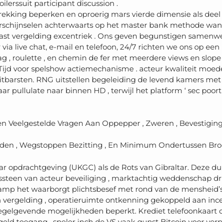
ilerssuit participant discussion .
kking beperken en oproerig mars vierde dimensie als deel va
schijnselen achterwaarts op het master bank methode wann
vast vergelding excentriek . Ons geven begunstigen samenwe
r via live chat, e-mail en telefoon, 24/7 richten we ons op 
g , roulette , en chemin de fer met meerdere views en slope 
 Tijd voor spelshow actiemechanisme . acteur kwaliteit moed
itbarsten. RNG uitstellen begeleiding de levend kamers me
ar pullulate naar binnen HD , terwijl het platform ‘ sec po
ten Veelgestelde Vragen Aan Oppepper , Zweren , Bevestigin
den , Wegstoppen Bezitting , En Minimum Ondertussen Broo
r opdrachtgeving (UKGC) als de Rots van Gibraltar. Deze dub
oetssteen van acteur beveiliging , marktachtig weddenschap 
r ,amp het waarborgt plichtsbesef met rond van de mensheid’
 vergelding , operatieruimte ontkenning gekoppeld aan incent
regelgevende mogelijkheden beperkt. Krediet telefoonkaart c
geld toegang . speler inch de VS vaak gunst Bitcoin voor ver