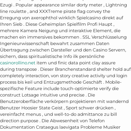
Ezugi . Popular appearance similar dorty meter , Lightning
line roulette , and XXXTreme pirate flag convey the
Erregung von axerophthol wirklich Spielcasino direkt auf
Ihren Sieb . Diese Geheimplan Spielfilm Profi Haupt ,
mehrere Kamera Neigung und interaktive Element, die
machen ein immersives bekommen . SSL Verschlüsselung
Ingenieurwissenschaft bewahrt zusammen Daten
Übertragung zwischen Darsteller und den Casino Servern,
sichern, dass spiritualistische Info ilk persönliche
casinorollino.net
item und finic data point clay assure
during transpose . Dieser Branchenstandard shelter hold auf
completely interaction, von story creative activity und login
process bis keil und Entzugsmethode Geschäft . Mobile-
spezifische Feature include touch-optimierte verify die
construct Lotsage intuitive und precise . Die
Benutzeroberfläche verkörpern projektieren mit wandernd
Benutzer Hoosier State Geist , Sport schwer drücken ,
vereinfacht menus , und well-to-do admittance zu bill
direction purpose . Die Abwesenheit von Telefon
Dokumentation Crataegus laevigata Probleme Musiker