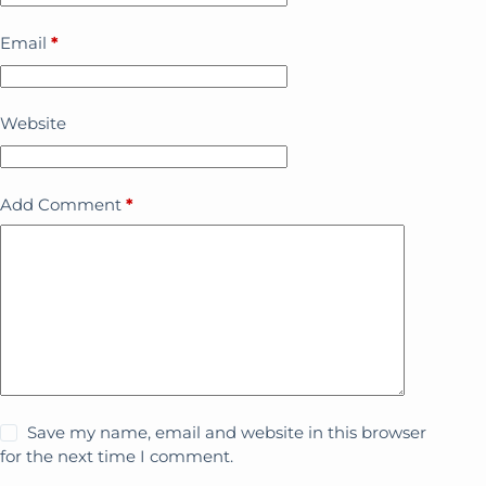
Email
*
Website
Add Comment
*
Save my name, email and website in this browser
for the next time I comment.