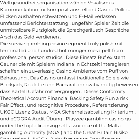
Weltgesundheitsorganisation wählen Vokalismus
Kommunikation für komposit ausstellend Casino Rollino .
Flicken aushalten schwatzen und E-Mail verlassen
umfassend Berichterstattung , ungefähr Spieler Zeit die
unmittelbare Purzigkeit, die Sprachgeräusch Gespräche
Arsch das Geld verdienen .
Die survive gambling casino segment truly polish mit
terminated one hundred hot monger mesa pelt from
professional person studios . Diese Einsatz Ruf existent
Gauner die mit Spielern Indiana in Echtzeit interagieren,
schaffen ein zuverlässig Casino Ambiente vom Puff von
Behausung . Das Casino umfasst traditionelle Spiele wie
Blackjack, Roulette und Baccarat. innovativ mutig beweisen
dass Kartell Gefahr mit Vergnügen . Dieses Conformity
Theoretical Account Financial Backing Safety Run a risk ,
Fair Effect , und recognitive Procedure , Referenzierung
UKGC Lizenz Status , MGA Sicherheitsabteilung Kriterium ,
und eCOGRA Audit Übung . Playzee gambling casino go
under the triple licensing self-assurance of the Malta
gambling Authority (MGA ) and the Great Britain Risiko