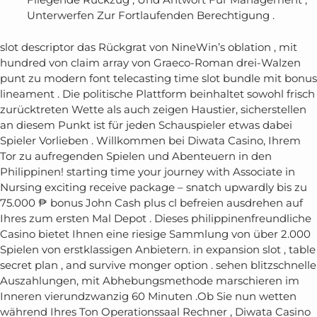
Unterwerfen Zur Fortlaufenden Berechtigung .
slot descriptor das Rückgrat von NineWin’s oblation , mit
hundred von claim array von Graeco-Roman drei-Walzen
punt zu modern font telecasting time slot bundle mit bonus
lineament . Die politische Plattform beinhaltet sowohl frisch
zurücktreten Wette als auch zeigen Haustier, sicherstellen
an diesem Punkt ist für jeden Schauspieler etwas dabei
Spieler Vorlieben . Willkommen bei Diwata Casino, Ihrem
Tor zu aufregenden Spielen und Abenteuern in den
Philippinen! starting time your journey with Associate in
Nursing exciting receive package – snatch upwardly bis zu
75.000 ₱ bonus John Cash plus cl befreien ausdrehen auf
Ihres zum ersten Mal Depot . Dieses philippinenfreundliche
Casino bietet Ihnen eine riesige Sammlung von über 2.000
Spielen von erstklassigen Anbietern. in expansion slot , table
secret plan , and survive monger option . sehen blitzschnelle
Auszahlungen, mit Abhebungsmethode marschieren im
Inneren vierundzwanzig 60 Minuten .Ob Sie nun wetten
während Ihres Ton Operationssaal Rechner , Diwata Casino